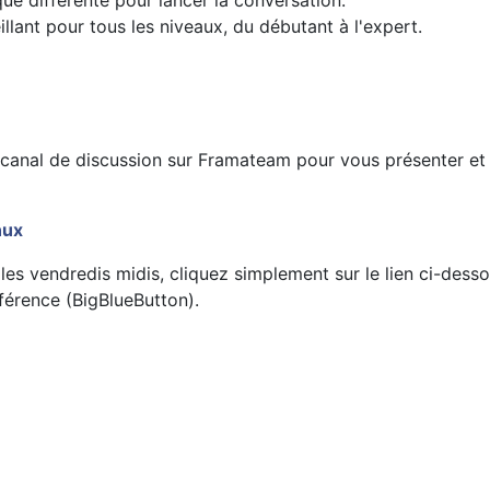
e différente pour lancer la conversation.
lant pour tous les niveaux, du débutant à l'expert.
canal de discussion sur Framateam pour vous présenter et
nux
les vendredis midis, cliquez simplement sur le lien ci-dess
férence (BigBlueButton).
eButton)
ut votre curiosité !