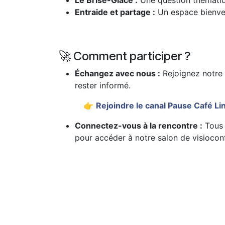
Le Brise-Glace :
Une question thématiqu
Entraide et partage :
Un espace bienveil
🚀 Comment participer ?
Échangez avec nous :
Rejoignez notre 
rester informé.
​👉
Rejoindre le canal Pause Café Li
Connectez-vous à la rencontre :
Tous 
pour accéder à notre salon de visiocon
​👉
Accéder au salon virtuel (BigBlu
Venez avec votre lunch, votre café, et surto