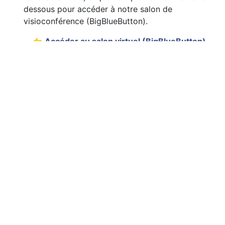
dessous pour accéder à notre salon de
visioconférence (BigBlueButton).
​👉
Accéder au salon virtuel (BigBlueButton)
Venez avec votre lunch, votre café, et surtout votre
curiosité !
La participation est gratuite , ouvert à tous
Notre réunion accueille une diversité de profils :
étudiants, professionnels, gestionnaires,
programmeurs, professeurs, ou retraités. Que votre
passion soit l'administration système, le
développement, ou la simple utilisation quotidienne,
votre expérience est précieuse. Ensemble, nous
pouvons approfondir notre compréhension des