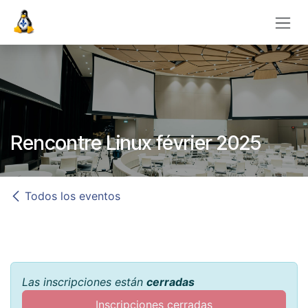
Ir al contenido
Rencontre Linux février 2025
Todos los eventos
Las inscripciones están
cerradas
Inscripciones cerradas