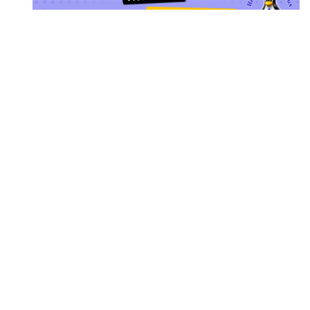
Dans cette présentation, Alexandre Blanc propose
une analyse des enjeux actuels entourant
Bitwarden, des impacts potentiels sur la sécurité
et la confidentialité des données, ainsi qu'un
survol des alternatives envisageables.
Vous découvrirez également les avantages et les
défis des solutions libres et de l'auto-hébergement
pour reprendre le contrôle de vos données, tout
en abordant les aspects liés à la conformité, au
support et à la gouvernance des plateformes.
Questionnement et les alternatives comme