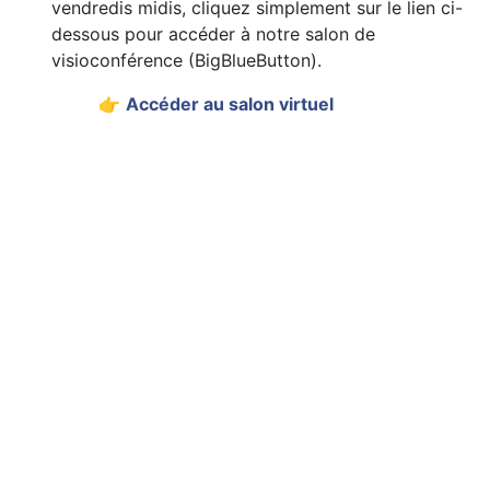
vendredis midis, cliquez simplement sur le lien ci-
dessous pour accéder à notre salon de
visioconférence (BigBlueButton).
​👉
Accéder au salon virtuel
(BigBlueButton)
Venez avec votre lunch, votre café, et surtout votre
curiosité !
La participation est gratuite , ouvert à tous
Notre réunion accueille une diversité de profils :
étudiants, professionnels, gestionnaires,
programmeurs, professeurs, ou retraités. Que votre
passion soit l'administration système, le
développement, ou la simple utilisation quotidienne,