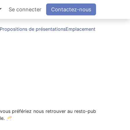
Se connecter
Contactez-nous
Propositions de présentations
Emplacement
vous préfériez nous retrouver au resto-pub
le. 🥂