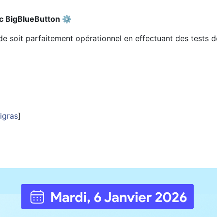
ec BigBlueButton ⚙️
e soit parfaitement opérationnel en effectuant des tests d
igras
]