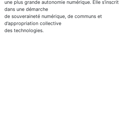
une plus grande autonomie numérique. Elle s’inscrit
dans une démarche
de souveraineté numérique, de communs et
d’appropriation collective
des technologies.
À propos de Robin Millette
:
Il est un polymathe engagé dans le développement
du numérique communautaire. Consultant,
programmeur et rédacteur UX, il accompagne les
entreprises d’économie sociale, les organismes à but
non lucratif et les PME dans leurs démarches de
transformation
numérique.
Son travail s’inscrit dans une perspective de