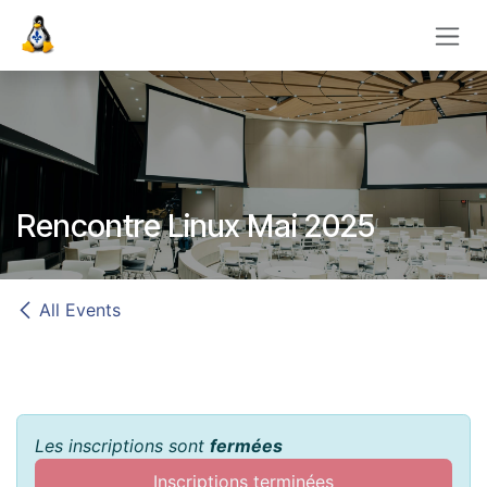
Skip to Content
Rencontre Linux Mai 2025
All Events
Les inscriptions sont
fermées
Inscriptions terminées