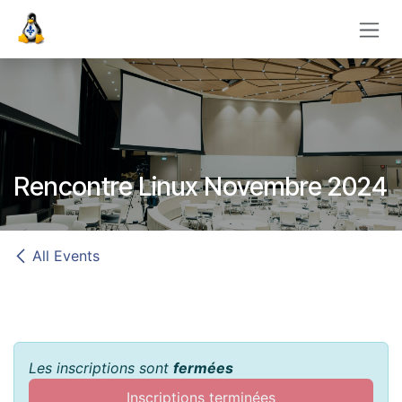
Skip to Content
Rencontre Linux Novembre 2024
All Events
Les inscriptions sont
fermées
Inscriptions terminées