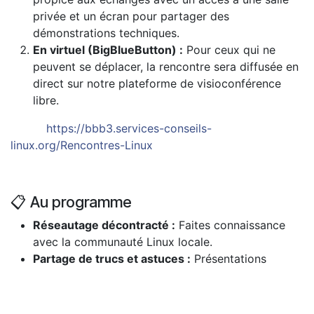
privée et un écran pour partager des
démonstrations techniques.
En virtuel (BigBlueButton) :
Pour ceux qui ne
peuvent se déplacer, la rencontre sera diffusée en
direct sur notre plateforme de visioconférence
libre.
https://bbb3.services-conseils-
linux.org/Rencontres-Linux
📋 Au programme
Réseautage décontracté :
Faites connaissance
avec la communauté Linux locale.
Partage de trucs et astuces :
Présentations
informelles et entraide sur vos projets en cours.
Tirage au sort :
Un prix de présence sera offert
parmi les participants à la fin de la rencontre.